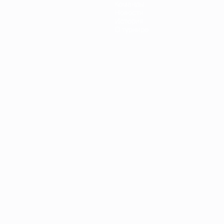
Команды
Новости
История
О турнире
Português