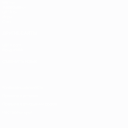
Матчи
Жеребьевки
UEFA.tv
Игры
Стат.
ДРУГИЕ САЙТЫ
UEFA.com
Фонд УЕФА
СМЕНИТЬ ЯЗЫК
Русский
English
Français
Deutsch
Русский
Español
Italiano
Конфиденциальность
Правила и условия
Правила в отношении cookie
Настройки куки