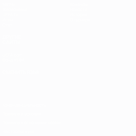
Матчи
Команды
Жеребьевки
Новости
UEFA.tv
История
Игры
О турнире
Стат.
ДРУГИЕ
САЙТЫ
UEFA.com
Фонд УЕФА
СМЕНИТЬ ЯЗЫК
Русский
English
Français
Deutsch
Русский
Español
Italiano
Português
Конфиденциальность
Правила и условия
Правила в отношении cookie
Настройки куки