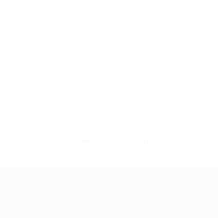
Нет данных по этому игроку
Лига чемпионов УЕФА среди женщин