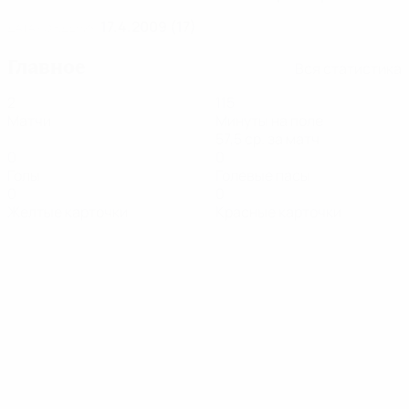
17.4.2009 (17)
ДАТА РОЖДЕНИЯ
Главное
Вся статистика
2
115
Матчи
Минуты на поле
57,5 ср. за матч
0
0
Голы
Голевые пасы
0
0
Желтые карточки
Красные карточки