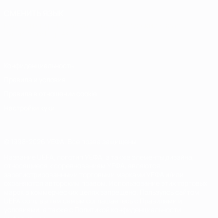
СМЕНИТЬ ЯЗЫК
Русский
English
Français
Deutsch
Русский
Español
Italiano
Português
Конфиденциальность
Правила и условия
Правила в отношении cookie
Настройки куки
© 1998-2026 УЕФА. Все права защищены
Название UEFA, логотип УЕФА, а также элементы дизайна,
относящиеся к соревнованиям УЕФА, являются
зарегистрированными торговыми марками УЕФА и/или
охраняются авторским правом. Использование этих торговых
марок в коммерческих целях запрещено. Пользуясь сайтом
UEFA.com, вы тем самым соглашаетесь с Правилами и
условиями, а также с Политикой конфиденциальности