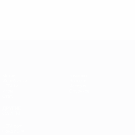
Лига чемпионов УЕФА среди женщин
Матчи
Команды
Жеребьевки
Новости
UEFA.tv
История
Игры
О турнире
Стат.
ДРУГИЕ
САЙТЫ
UEFA.com
Фонд УЕФА