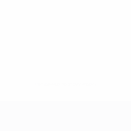
Нет данных по этому игроку
Лига чемпионов УЕФА среди женщин