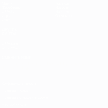
Матчи
Команды
Жеребьевки
Новости
UEFA.tv
История
Игры
О турнире
Стат.
ДРУГИЕ
САЙТЫ
UEFA.com
Фонд УЕФА
СМЕНИТЬ ЯЗЫК
Русский
English
Français
Deutsch
Русский
Español
Italiano
Português
Конфиденциальность
Правила и условия
Правила в отношении cookie
Настройки куки