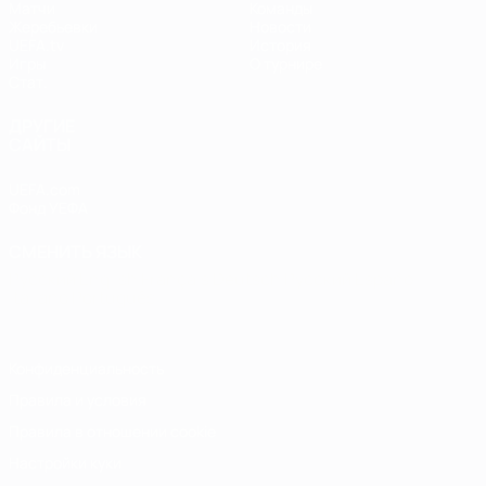
Матчи
Команды
Жеребьевки
Новости
UEFA.tv
История
Игры
О турнире
Стат.
ДРУГИЕ
САЙТЫ
UEFA.com
Фонд УЕФА
СМЕНИТЬ ЯЗЫК
Русский
English
Français
Deutsch
Русский
Español
Italiano
Português
Конфиденциальность
Правила и условия
Правила в отношении cookie
Настройки куки