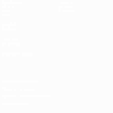
Жеребьевки
Новости
UEFA.tv
История
Игры
О турнире
Стат.
ДРУГИЕ
САЙТЫ
UEFA.com
Фонд УЕФА
СМЕНИТЬ ЯЗЫК
Русский
English
Français
Deutsch
Русский
Español
Italiano
Português
Конфиденциальность
Правила и условия
Правила в отношении cookie
Настройки куки