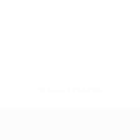
Нет данных по этому игроку
Лига чемпионов УЕФА среди женщин