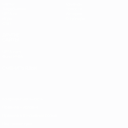
Матчи
Команды
Жеребьевки
Новости
UEFA.tv
История
Игры
О турнире
Стат.
ДРУГИЕ
САЙТЫ
UEFA.com
Фонд УЕФА
СМЕНИТЬ ЯЗЫК
Русский
English
Français
Deutsch
Русский
Español
Italiano
Português
Конфиденциальность
Правила и условия
Правила в отношении cookie
Настройки куки