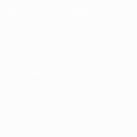
Матчи
Команды
Жеребьевки
Новости
UEFA.tv
История
Игры
О турнире
Стат.
ДРУГИЕ
САЙТЫ
UEFA.com
Фонд УЕФА
СМЕНИТЬ ЯЗЫК
Русский
English
Français
Deutsch
Русский
Español
Italiano
Português
Конфиденциальность
Правила и условия
Правила в отношении cookie
Настройки куки