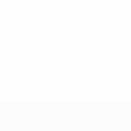
Нет данных по этому игроку
Лига чемпионов УЕФА среди женщин