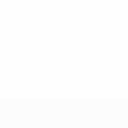
Нет данных по этому игроку
Лига чемпионов УЕФА среди женщин