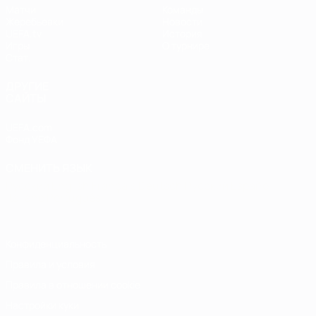
Матчи
Команды
Жеребьевки
Новости
UEFA.tv
История
Игры
О турнире
Стат.
ДРУГИЕ
САЙТЫ
UEFA.com
Фонд УЕФА
СМЕНИТЬ ЯЗЫК
Русский
English
Français
Deutsch
Русский
Español
Italiano
Português
Конфиденциальность
Правила и условия
Правила в отношении cookie
Настройки куки