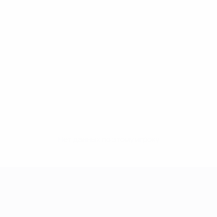
Нет данных по этому игроку
Лига чемпионов УЕФА среди женщин