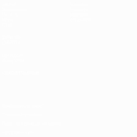
Матчи
Команды
Жеребьевки
Новости
UEFA.tv
История
Игры
О турнире
Стат.
ДРУГИЕ
САЙТЫ
UEFA.com
Фонд УЕФА
СМЕНИТЬ ЯЗЫК
Русский
English
Français
Deutsch
Русский
Español
Italiano
Português
Конфиденциальность
Правила и условия
Правила в отношении cookie
Настройки куки