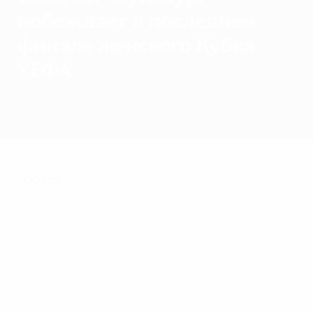
побеждает в последнем
финале женского Кубка
УЕФА
Обзор
Матчи
Группы
Статистика
Клубы
Обзор
28
Матчи
8
43
Участники финальной
Включая