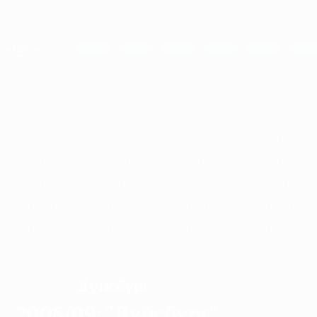
Skip
to
main
Женская Лига чемпионов
Скачать
content
Результаты live и статистика
Лига чемпионов УЕФА среди женщин
Главное
2025/26
2024/25
2023/24
2022/23
2021/22
2020/21
2
2025/26
2024/25
2023/24
2022/23
2021/22
2020/21
2019/20
2018/19
2017/18
2016/17
2015/16
2014/15
2013/14
2012/13
2011/12
2010/11
2009/10
2008/09
2007/08
2006/07
2005/06
2004/05
2003/04
2002/03
2001/02
Дуйсбург
ЧЕМПИОН
2008/09: "Дуйсбург"