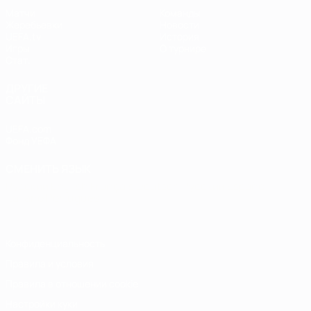
Матчи
Команды
Жеребьевки
Новости
UEFA.tv
История
Игры
О турнире
Стат.
ДРУГИЕ
САЙТЫ
UEFA.com
Фонд УЕФА
СМЕНИТЬ ЯЗЫК
Русский
English
Français
Deutsch
Русский
Español
Italiano
Português
Конфиденциальность
Правила и условия
Правила в отношении cookie
Настройки куки