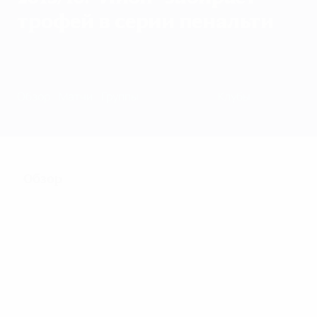
трофей в серии пенальти
Обзор
Матчи
Группы
Статистика
Клубы
Обзор
122
Матчи
32
56
Участники финальной
Включая
стадии
квалификацию