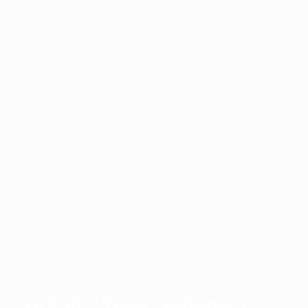
Skip
to
main
Женская Лига чемпионов
Скачать
content
Результаты live и статистика
Лига чемпионов УЕФА среди женщин
Главное
2025/26
2024/25
2023/24
2022/23
2021/22
2020/21
2
2025/26
2024/25
2023/24
2022/23
2021/22
2020/21
2019/20
2018/19
2017/18
2016/17
2015/16
2014/15
2013/14
2012/13
2011/12
2010/11
2009/10
2008/09
2007/08
2006/07
2005/06
2004/05
2003/04
2002/03
2001/02
ЧЕМПИОН
2015/16: "Лион" забирает