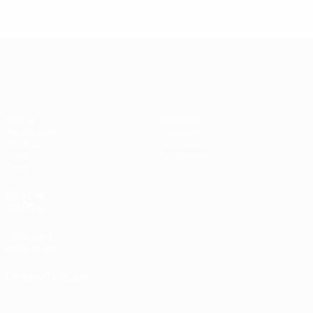
Весь
Весь
рейтинг
рейтинг
Лига чемпионов УЕФА среди женщин
Матчи
Команды
Жеребьевки
Новости
UEFA.tv
История
Игры
О турнире
Стат.
ДРУГИЕ
САЙТЫ
UEFA.com
Фонд УЕФА
СМЕНИТЬ ЯЗЫК
Русский
English
Français
Deutsch
Русский
Español
Italiano
Português