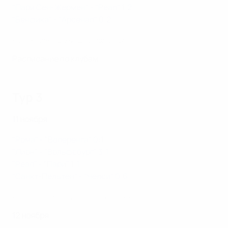
"Пари Сен-Жермен" - "Реал" 1:2
"Бенфика" - "Арсенал" 0:2
ПСЖ - Реал 1:2. Лучшие моменты
Расписание по клубам
Тур 3
11 ноября
"Рома" - "Волеренга" 0:1
"Лион" - "Вольфсбург" 3:1
"Реал" - "Пари" 1:1
"Санкт-Пельтен" - "Челси" 0:6
Рома - Волеренга 0:1. Лучшие моменты
12 ноября