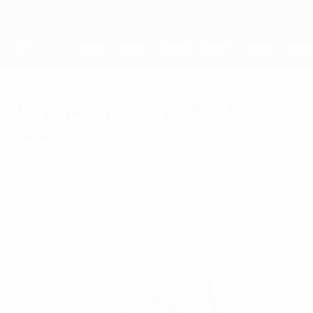
Skip
to
main
Женская Лига чемпионов
Скачать
content
Результаты live и статистика
Лига чемпионов УЕФА среди женщин
Результаты женской Лиги
чемпионов УЕФА-2025/26
суббота, 23 мая 2026 г.
Все матчи женской Лиги чемпионов
УЕФА-2025/26.