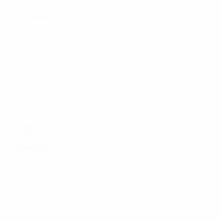
20 ноября
"Твенте" - "Атлетико" 0:4
"Челси" - "Барселона" 1:1
"Левен" - "Рома" 1:1
"Пари Сен-Жермен" - "Бавария" 1:3
Твенте - Атлетико 0:4. Лучшие моменты
Тур 5
9 декабря
"Санкт-Пельтен" - "Ювентус" 0:5
"Арсенал" - "Твенте" 1:0
"Пари Сен-Жермен" - "Левен" 0:0
"Реал" - "Вольфсбург" 2:0