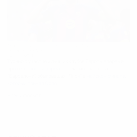
"Барселона" - победитель женской Лиги
чемпионов-2025/26
UEFA via Getty Images
Турнир с участием лучших клубов Европы впервые
прошел в
новом формате
. Чемпионом стала
"Барселона", обыгравшая "Лион" в
майском финале,
который принял Осло
.
Новый формат