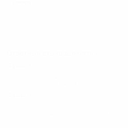
12 февраля
"Вольфсбург" - "Ювентус" 2:2
"Атлетико" - "Манчестер Юнайтед" 0:3
Пари - Реал 2:3. Лучшие моменты
Ответные стыковые матчи
18 февраля
"Реал" - "Пари" 2:0
(общ. 5:2)
"Арсенал" - "Левен" 3:1
(общ. 7:1)
19 февраля
"Ювентус" - "Вольфсбург" 0:2
(общ. 2:4)
"Манчестер Юнайтед" - "Атлетико" 2:0
(общ. 5:0)
Ювентус - Вольфсбург 0:2. Лучшие моменты