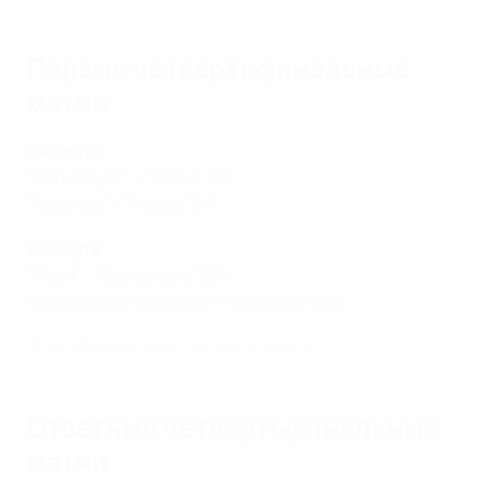
Первые четвертьфинальные
матчи
24 марта
"Вольфсург" - "Лион" 1:0
"Арсенал" - "Челси" 3:1
25 марта
"Реал" - "Барселона" 2:6
"Манчестер Юнайтед" - "Бавария" 2:3
Реал - Барселона 2:6. Лучшие моменты
Ответные четвертьфинальные
матчи