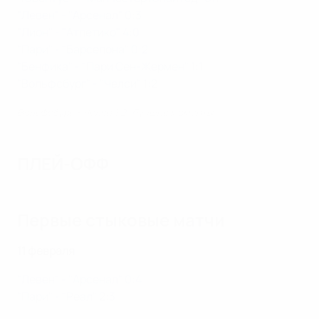
"Левен" - "Арсенал" 0:3
"Лион" - "Атлетико" 4:0
"Пари" - "Барселона" 0:2
"Бенфика" - "Пари Сен-Жермен" 1:1
"Вольфсбург" - "Челси" 1:2
Вольфсбург - Челси 1:2. Лучшие моменты
ПЛЕЙ-ОФФ
Первые стыковые матчи
11 февраля
"Левен" - "Арсенал" 0:4
"Пари" - "Реал" 2:3