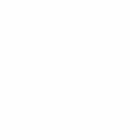
Санкт-Пельтен - Ювентус 0:5. Лучшие моменты
10 декабря
"Барселона" - "Бенфика" 3:1
"Волеренга" - "Пари" 0:1
"Челси" - "Рома" 6:0
"Атлетико" - "Бавария" 2:2
"Манчестер Юнайтед" - "Лион" 0:3
Барселона - Бенфика 3:1. Лучшие моменты
Тур 6
17 декабря
"Рома" - "Санкт-Пельтен" 6:1
"Бавария" - "Волеренга" 3:0
"Твенте" - "Реал" 1:1
"Ювентус" - "Манчестер Юнайтед" 0:1