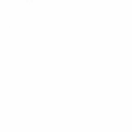
ОБЩИЙ ЭТАП
Тур 1
7 октября
"Ювентус" - "Бенфика" 2:1
"Арсенал" - "Лион" 1:2
"Барселона" - "Бавария" 7:1
"Пари" - "Левен" 2:2
Барселона - Бавария 7:1. Лучшие моменты
8 октября
"Твенте" - "Челси" 1:1
"Реал" - "Рома" 6:2
"Манчестер Юнайтед" - "Волеренга" 1:0
"Санкт-Пельтен" - "Атлетико" 0:6