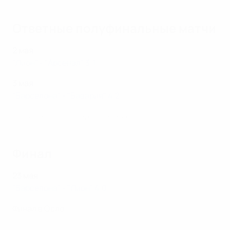
Ответные полуфинальные матчи
2 мая
"Лион" - "Арсенал" 3:1
3 мая
"Барселона" - "Бавария" 4:2
Лион - Арсенал 3:1. Лучшие моменты
Финал
23 мая
"Барселона" - "Лион" 4:0
Финал в Осло