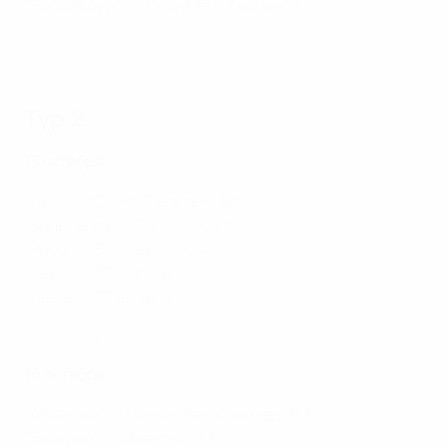
"Вольфсбург" - "Пари Сен-Жермен" 4:0
Вольфсбург - ПСЖ 4:0. Лучшие моменты
Тур 2
15 октября
"Лион" - "Санкт-Пельтен" 3:0
"Волеренга" - "Вольфсбург" 1:2
"Рома" - "Барселона" 0:4
"Челси" - "Пари" 4:0
"Левен" - "Твенте" 2:1
Челси - Пари 4:0. Лучшие моменты
16 октября
"Атлетико" - "Манчестер Юнайтед" 0:1
"Бавария" - "Ювентус" 2:1