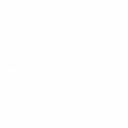
"Барселона" - "Левен" 3:2
"Бавария" - "Арсенал" 3:2
"Атлетико" - "Ювентус" 1:2
"Манчестер Юнайтед" - "Пари Сен-Жермен" 2:1
"Бенфика" - "Твенте" 1:1
Бавария - Арсенал 3:2. Лучшие моменты
Тур 4
19 ноября
"Ювентус" - "Лион" 3:3
"Вольфсбург" - "Манчестер Юнайтед" 5:2
"Арсенал" - "Реал" 2:1
"Пари" - "Бенфика" 2:0
"Волеренга" - "Санкт-Пельтен" 2:2
Ювентус - Лион 3:3. Лучшие моменты