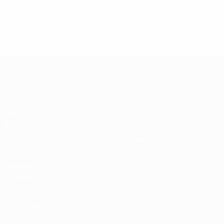
© 1998-2026 UEFA. All rights reserved.
Обновлено: суббота, 23 мая 2026 г.
Лига чемпионов УЕФА среди женщин
Матчи
Команды
Жеребьевки
Новости
UEFA.tv
История
Игры
О турнире
Стат.
ДРУГИЕ
САЙТЫ
UEFA.com
Фонд УЕФА