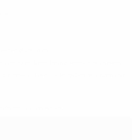
онов.
 очко на общем этапе.
м забив свой второй гол в основной сетке турнира.
ой встрече с "Твенте". Чемпион Бельгии сделал это в
етыре победы и две ничьих.