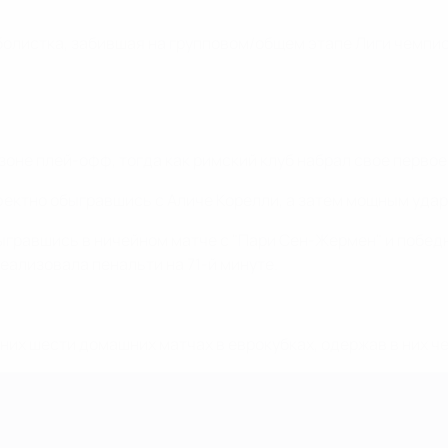
тболистка, забившая на групповом/общем этапе Лиги чемпи
зоне плей-офф, тогда как римский клуб набрал свое первое
фектно обыгравшись с Аличе Корелли, а затем мощным ударо
тыгравшись в ничейном матче с "Пари Сен-Жермен" и победн
еализовала пенальти на 71-й минуте.
дних шести домашних матчах в еврокубках, одержав в них ч