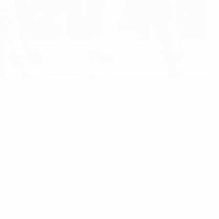
ыездные победы.
евали путевки в плей-офф
женской Лиги чемпионов