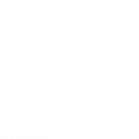
вперед на исходе получаса игры, мощно пробив после
 на вынос кулаком Дьеде Лемэ после углового и
 продолжали атаковать и снова довели дело до
я.
рпентер открыла счет на 16-й минуте, красиво завершив
, окончательный счет.