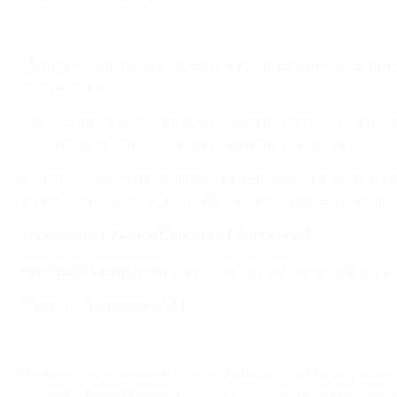
Твенте - Атлетико 0:4. Лучшие моменты
"Атлетико" одержал очередную убедительную выездную 
паса Фиаммы.
Хулия Бартель удвоила преимущество испанок незадолг
нанесла великолепный дальний удар с полулета.
Подопечные Виктора Мартина, одержавшие выездную поб
разгрома усилиями Сюнне Йенсен, пробившей под перек
Игрок матча
: Амаюр Саррьеги ("Атлетико")
Ключевая статистика
: Одиннадцать голов "Атлетико" 
"Челси" - "Барселона" 1:1
Челси - Барселона 1:1. Лучшие моменты
"Барселона" впервые потеряла очки в этом розыгрыше, 
стремительный рывок. Но Эва Пайор уже через восемь м