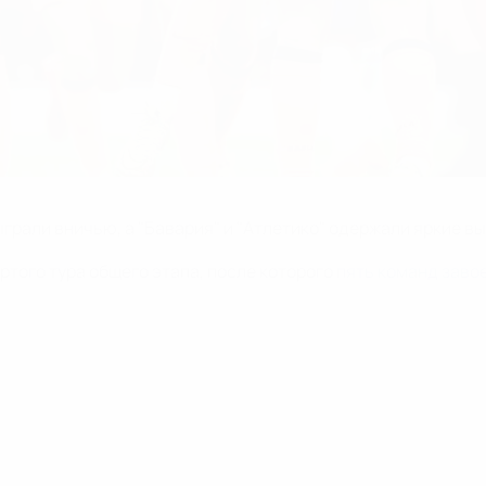
ыграли вничью, а "Бавария" и "Атлетико" одержали яркие в
того тура общего этапа, после которого
пять команд заво