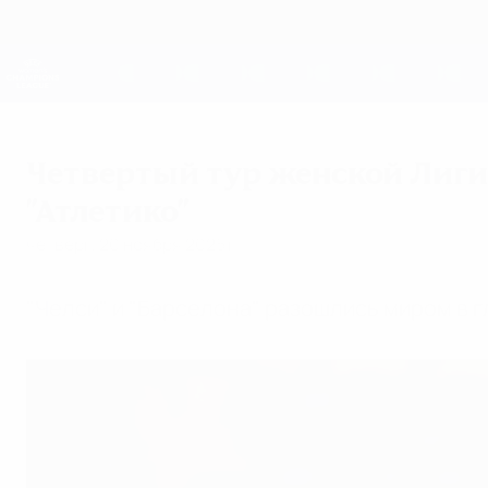
Skip
to
main
Женская Лига чемпионов
content
Результаты live и статистика
Лига чемпионов УЕФА среди женщин
Четвертый тур женской Лиги 
"Атлетико"
четверг, 20 ноября 2025 г.
"Челси" и "Барселона" разошлись миром в г