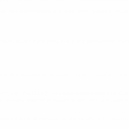
рса" явно доминировала во втором тайме. Правда, в концов
уппового/общего этапа. Больше на этой стадии забила тольк
е. Мюнхенский клуб, который отыгрался со счета 0:2 в мат
внять счет. Линда Далльманн восстановила равенство удар
 Таникавы позволил ей создать возможность для удара, и 
мяч в ворота парижанок и сняла все вопросы по поводу по