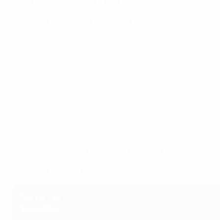
Игрок матча
: Франциска Кетт ("Бавария")
Ключевая статистика
: Таникава - шестая японская фу
"Левен" - "Рома" 1:1
Левен - Рома 1:1. Лучшие моменты
"Левен" разошелся миром с "Ромой" и сохранил место в 
Эвелин Вьенс вывела гостей вперед на 18-й минуте, эф
"Левен" уже не раз проявлял характер в этом сезоне, о
очередной раз, когда Яда Конайненберг хладнокровно р
Игрок матча
: Ловизе Сейнхаве ("Левен")
Ключевая статистика
: "Левен" не проигрывает в после
Пятый тур
9 декабря