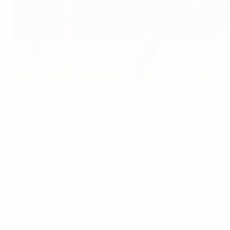
"Барселона" празднует гол Эвы Пайор в ворота "Челси"
Getty Images
В центральном матче четверга "Челси" и "Барселона" с
Рассказываем о четырех заключительных матчах четвер
УЕФА
.
Проверь свой результат в Fantasy
Нажми на матч, чтобы узнать подробности.
"Твенте" - "Атлетико" 0:4