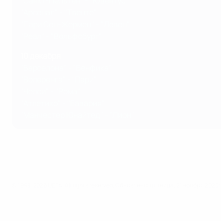
"Санкт-Пельтен" - "Ювентус"
"Арсенал" - "Твенте"
"Пари Сен-Жермен" - "Левен"
"Реал" - "Вольфсбург"
10 декабря
"Барселона" - "Бенфика"
"Волеренга" - "Пари"
"Челси" - "Рома"
"Атлетико" - "Бавария"
"Манчестер Юнайтед" - "Лион"
© 1998-2026 UEFA. All rights reserved.
Обновлено: пятница, 21 ноября 2025 г