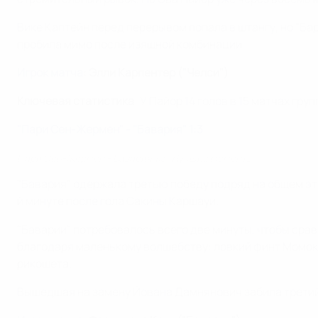
Вике Каптейн перед перерывом попала в штангу, но "Ба
пробила мимо после изящной комбинации.
Игрок матча
: Элли Карпентер ("Челси")
Ключевая статистика
: У Пайор 14 голов в 15 матчах гр
"Пари Сен-Жермен" - "Бавария" 1:3
Пари Сен-Жермен - Бавария 1:3. Лучшие моменты
"Бавария" одержала третью победу подряд на общем этап
й минуте после гола Сакины Каршауи.
"Баварии" потребовалось всего две минуты, чтобы сра
благодаря маленькому волшебству: ловкий финт Момоко
рикошета.
Вышедшая на замену Йована Дамнянович забила третий 