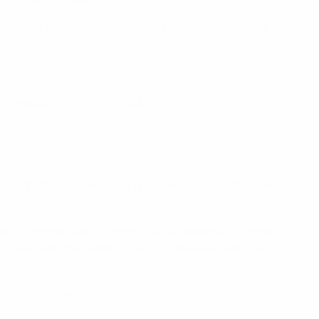
ке синие могли вырвать победу, однако Карпентер
о форвард "Челси" Сэм Керр (16).
че против "Арсенала" в третьем туре, уступал уже к 16-
ом с близкого расстояния. Гостьи вырвались вперед
японка закрутила мяч в сетку с помощью небольшого
беды "Баварии".