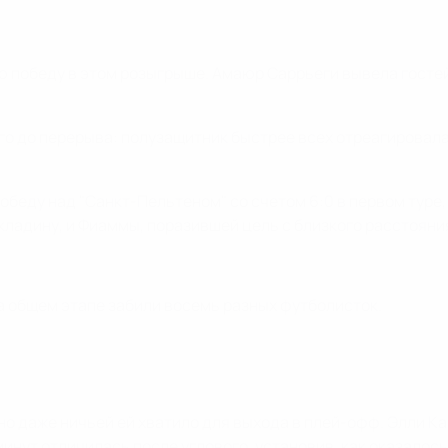
победу в этом розыгрыше. Амаюр Саррьеги вывела гостей 
о до перерыва: полузащитник быстрее всех отреагировала
еду над "Санкт-Пельтеном" со счетом 6:0 в первом туре,
ладину, и Фиаммы, поразившей цель с близкого расстояни
на общем этапе забили восемь разных футболисток.
но даже ничьей ей хватило для выхода в плей-офф. Элли Ка
инут отличилась после углового, установив, как оказалось