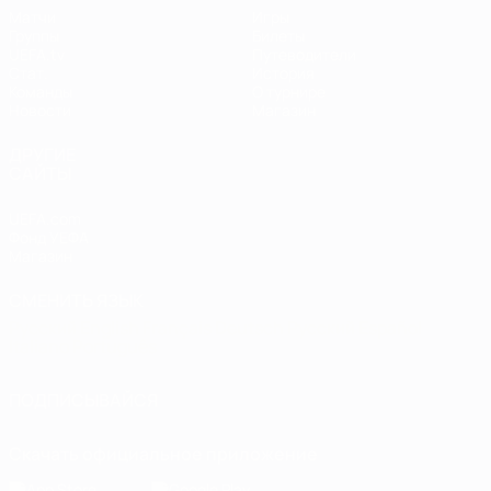
Матчи
Игры
Группы
Билеты
UEFA.tv
Путеводители
Стат.
История
Команды
О турнире
Новости
Магазин
ДРУГИЕ
САЙТЫ
UEFA.com
Фонд УЕФА
Магазин
СМЕНИТЬ ЯЗЫК
Русский
English
Français
Deutsch
Русский
Español
Italiano
Português
ПОДПИСЫВАЙСЯ
Скачать официальное приложение