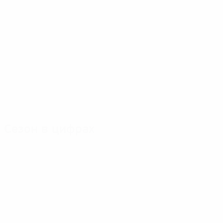
Сезон в цифрах
Главное
Голы
Матчи
Голы
Шелин
Лаудер
56
5
6
Матчи
Фишер
Кран
50
3
6
Дели
Миттаг
2
6