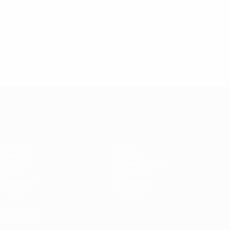
ЧЕ среди женщин
Матчи
Игры
Группы
Билеты
UEFA.tv
Путеводители
Стат.
История
Команды
О турнире
Новости
Магазин
ДРУГИЕ
САЙТЫ