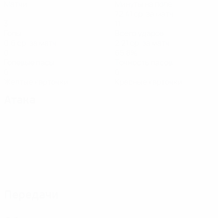
Матчи
Минуты на поле
72,41 ср. за матч
3
11
Голы
Всего ударов
0,6 ср. за матч
2,21 ср. за матч
0
65,8%
Голевые пасы
Точность пасов
0
0
Желтые карточки
Красные карточки
Атака
Передачи