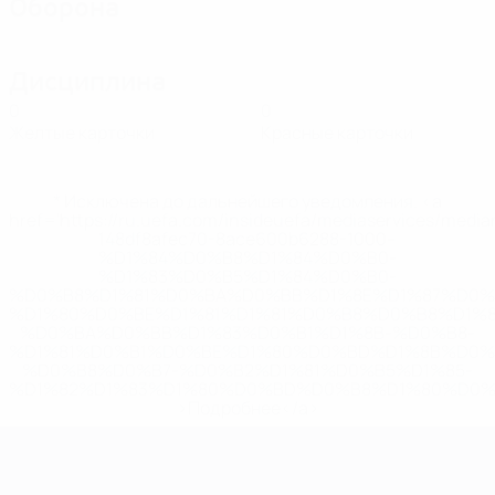
Оборона
Дисциплина
0
0
Желтые карточки
Красные карточки
* Исключена до дальнейшего уведомления. <a
href='https://ru.uefa.com/insideuefa/mediaservices/medi
148df8afec70-8ace600b6288-1000--
%D1%84%D0%B8%D1%84%D0%B0-
%D1%83%D0%B5%D1%84%D0%B0-
%D0%B8%D1%81%D0%BA%D0%BB%D1%8E%D1%87%D0%
%D1%80%D0%BE%D1%81%D1%81%D0%B8%D0%B8%D1%
%D0%BA%D0%BB%D1%83%D0%B1%D1%8B-%D0%B8-
%D1%81%D0%B1%D0%BE%D1%80%D0%BD%D1%8B%D0%
%D0%B8%D0%B7-%D0%B2%D1%81%D0%B5%D1%85-
%D1%82%D1%83%D1%80%D0%BD%D0%B8%D1%80%D0%
>Подробнее</a>
ЧЕ среди женщин