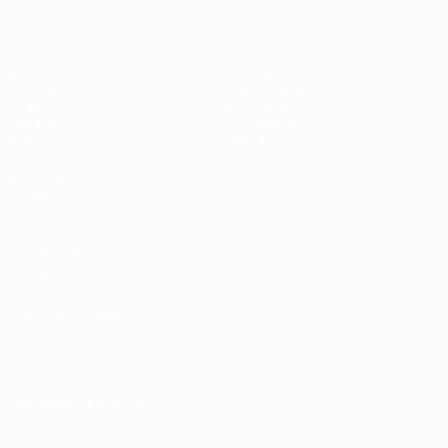
Матчи
Игры
Группы
Билеты
UEFA.tv
Путеводители
Стат.
История
Команды
О турнире
Новости
Магазин
ДРУГИЕ
САЙТЫ
UEFA.com
Фонд УЕФА
Магазин
СМЕНИТЬ ЯЗЫК
Русский
English
Français
Deutsch
Русский
Español
Italiano
Português
ПОДПИСЫВАЙСЯ