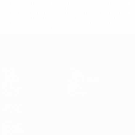
%D1%80%D0%BE%D1%81%D1%81%D0%B8%D0%B8%D1%
%D0%BA%D0%BB%D1%83%D0%B1%D1%8B-%D0%B8-
%D1%81%D0%B1%D0%BE%D1%80%D0%BD%D1%8B%D0%
%D0%B8%D0%B7-%D0%B2%D1%81%D0%B5%D1%85-
%D1%82%D1%83%D1%80%D0%BD%D0%B8%D1%80%D0%
>Подробнее</a>
ЧЕ среди женщин
Матчи
Игры
Группы
Билеты
UEFA.tv
Путеводители
Стат.
История
Команды
О турнире
Новости
Магазин
ДРУГИЕ
САЙТЫ
UEFA.com
Фонд УЕФА
Магазин