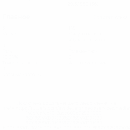
29.5.1990 (36)
Главное
Вся статистика
3
148
Матчи
Минуты на поле
49,34 ср. за матч
0
0
Голы
Голевые пасы
79,34%
0
Точность пасов
Желтые карточки
0
Красные карточки
* Исключена до дальнейшего уведомления. <a
href='https://ru.uefa.com/insideuefa/mediaservices/medi
148df8afec70-8ace600b6288-1000--
%D1%84%D0%B8%D1%84%D0%B0-
%D1%83%D0%B5%D1%84%D0%B0-
%D0%B8%D1%81%D0%BA%D0%BB%D1%8E%D1%87%D0%