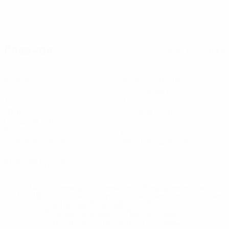
22.07.2025
Претендент на Гол раунда: Барбара
Бонансеа
Главное
Вся статистика
4
230
Матчи
Минуты на поле
46 ср. за матч
1
0
Голы
Голевые пасы
0,2 ср. за матч
66%
0
Точность пасов
Желтые карточки
0
Красные карточки
* Исключена до дальнейшего уведомления. <a
href='https://ru.uefa.com/insideuefa/mediaservices/medi
148df8afec70-8ace600b6288-1000--
%D1%84%D0%B8%D1%84%D0%B0-
%D1%83%D0%B5%D1%84%D0%B0-