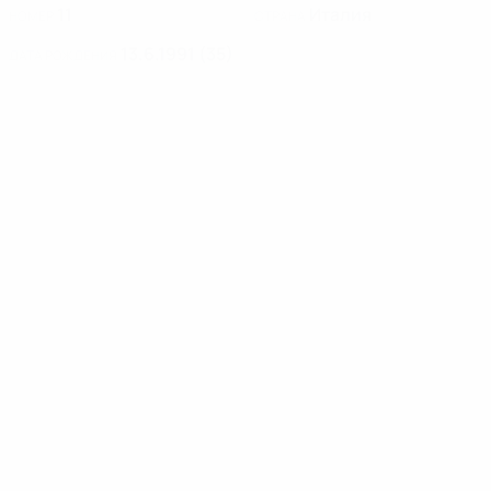
11
Италия
НОМЕР
СТРАНА
13.6.1991 (35)
ДАТА РОЖДЕНИЯ
Новости
00:25