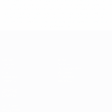
%D0%B8%D1%81%D0%BA%D0%BB%D1%8E%D1%87%D0%
%D1%80%D0%BE%D1%81%D1%81%D0%B8%D0%B8%D1%
%D0%BA%D0%BB%D1%83%D0%B1%D1%8B-%D0%B8-
%D1%81%D0%B1%D0%BE%D1%80%D0%BD%D1%8B%D0%
%D0%B8%D0%B7-%D0%B2%D1%81%D0%B5%D1%85-
%D1%82%D1%83%D1%80%D0%BD%D0%B8%D1%80%D0%
>Подробнее</a>
ЧЕ среди женщин
Матчи
Игры
Группы
Билеты
UEFA.tv
Путеводители
Стат.
История
Команды
О турнире
Новости
Магазин
ДРУГИЕ
САЙТЫ
UEFA.com
Фонд УЕФА