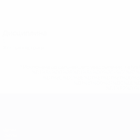
Дисциплина
0
Желтые карточки
* Исключена до дальнейшего уведомления. <a href
%D1%84%D0%B8%D1%84%D0%B0-%D1%83
%D1%80%D0%BE%D1%81%D1%81%D0%
%D1%81%D0%B1%D0%BE%
%D1%82%D1%
ЧЕ среди женщин
Матчи
Группы