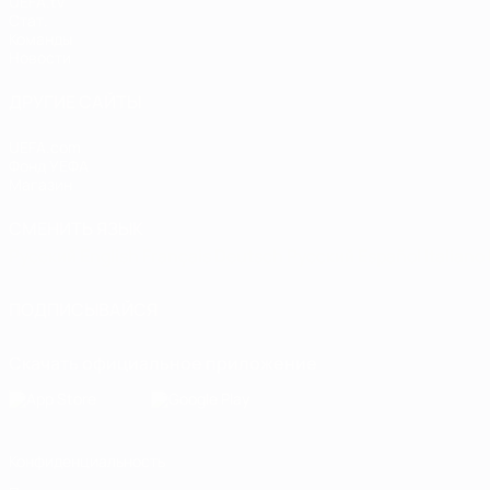
UEFA.tv
Стат.
Команды
Новости
ДРУГИЕ САЙТЫ
UEFA.com
Фонд УЕФА
Магазин
СМЕНИТЬ ЯЗЫК
Русский
English
Français
Deutsch
Русский
Español
Italiano
ПОДПИСЫВАЙСЯ
Скачать официальное приложение
Конфиденциальность