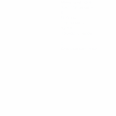
Минуты на поле
104,17 ср. за матч
6
Отборы
1 ср. за матч
82,5%
Точность пасов
0
Красные карточки