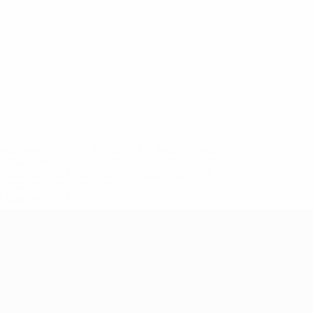
eases/news/0272-148df8afec70-8ace600b6288-1000--
B%D1%8E%D1%87%D0%B8%D0%BB%D0%B8-
%BB%D1%83%D0%B1%D1%8B-%D0%B8-
2%D1%81%D0%B5%D1%85-
дробнее</a>