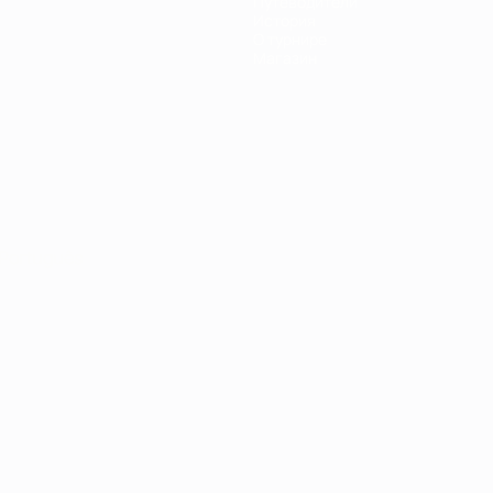
Путеводители
История
О турнире
Магазин
Português