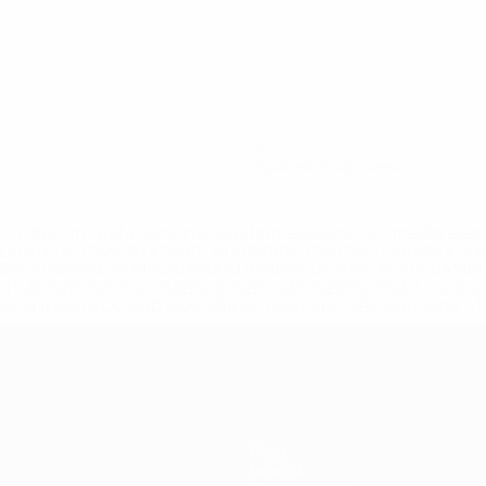
0
Красные карточки
='https://ru.uefa.com/insideuefa/mediaservices/mediarel
%D0%B5%D1%84%D0%B0-%D0%B8%D1%81%D0%BA%D0%B
B8%D0%B8%D1%81%D0%BA%D0%B8%D0%B5-%D0%BA%D0
D1%80%D0%BD%D1%8B%D0%B5-%D0%B8%D0%B7-%D0%B
83%D1%80%D0%BD%D0%B8%D1%80%D0%BE%D0%B2/' >По
Игры
Билеты