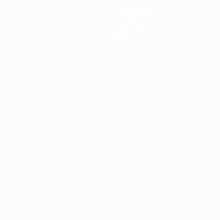
Билеты
Путеводители
История
О турнире
Магазин
Português