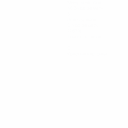
Минуты на поле
46,34 ср. за матч
3
Всего ударов
0,5 ср. за матч
71,67%
Точность пасов
0
Красные карточки