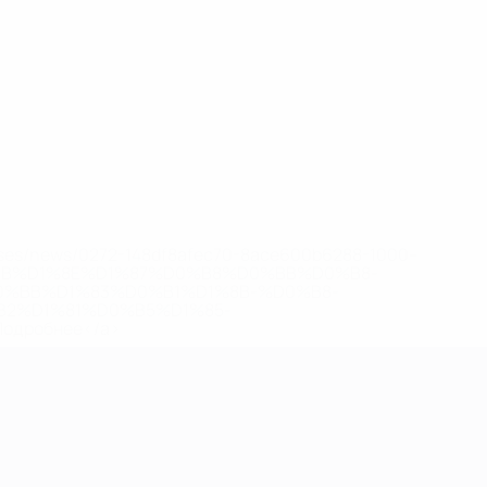
eases/news/0272-148df8afec70-8ace600b6288-1000--
B%D1%8E%D1%87%D0%B8%D0%BB%D0%B8-
%BB%D1%83%D0%B1%D1%8B-%D0%B8-
2%D1%81%D0%B5%D1%85-
дробнее</a>