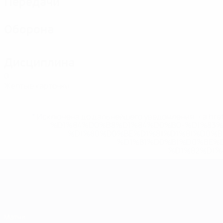
Передачи
Оборона
Дисциплина
0
Желтые карточки
* Исключена до дальнейшего уведомления. <a href
%D1%84%D0%B8%D1%84%D0%B0-%D1%83
%D1%80%D0%BE%D1%81%D1%81%D0%
%D1%81%D0%B1%D0%BE%
%D1%82%D1%
ЧЕ среди женщин
Матчи