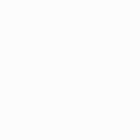
Группы
UEFA.tv
Стат.
Команды
Новости
ДРУГИЕ САЙТЫ
UEFA.com
Фонд УЕФА
Магазин
СМЕНИТЬ ЯЗЫК
Русский
English
Français
Deutsch
Русский
Español
Italiano
ПОДПИСЫВАЙСЯ
Скачать официальное приложение
Конфиденциальность