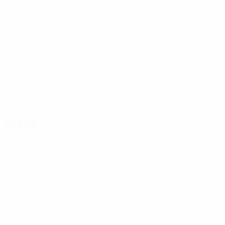
Матчи
1
Голы
0,17 ср. за матч
1
Голевые пасы
0,17 ср. за матч
1
Желтые карточки
0,17 ср. за матч
Атака