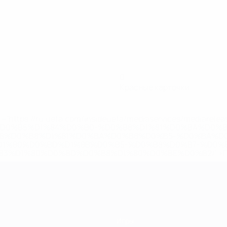
0
Красные карточки
='https://ru.uefa.com/insideuefa/mediaservices/mediarel
%D0%B5%D1%84%D0%B0-%D0%B8%D1%81%D0%BA%D0%B
B8%D0%B8%D1%81%D0%BA%D0%B8%D0%B5-%D0%BA%D0
D1%80%D0%BD%D1%8B%D0%B5-%D0%B8%D0%B7-%D0%B
83%D1%80%D0%BD%D0%B8%D1%80%D0%BE%D0%B2/' >По
Игры