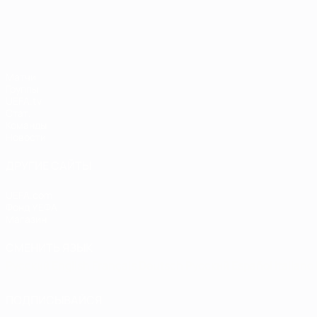
ЧЕ среди женщин
Матчи
Группы
UEFA.tv
Стат.
Команды
Новости
ДРУГИЕ САЙТЫ
UEFA.com
Фонд УЕФА
Магазин
СМЕНИТЬ ЯЗЫК
Русский
English
Français
Deutsch
Русский
Español
Italiano
ПОДПИСЫВАЙСЯ