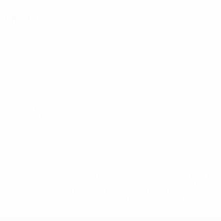
Главное
4
Матчи
0
Голы
25
Возвраты владения
6,25 ср. за матч
0
Желтые карточки
* Исключена до дальнейшего уведомления. <a href
%D1%84%D0%B8%D1%84%D0%B0-%D1%83
%D1%80%D0%BE%D1%81%D1%81%D0%
%D1%81%D0%B1%D0%BE%
%D1%82%D1%