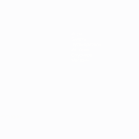
Игры
Билеты
Путеводители
История
О турнире
Магазин
Português