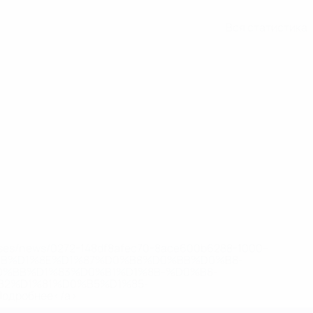
Вся статистика
eases/news/0272-148df8afec70-8ace600b6288-1000--
B%D1%8E%D1%87%D0%B8%D0%BB%D0%B8-
%BB%D1%83%D0%B1%D1%8B-%D0%B8-
2%D1%81%D0%B5%D1%85-
дробнее</a>