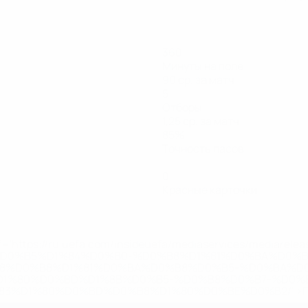
360
Минуты на поле
90 ср. за матч
5
Отборы
1,25 ср. за матч
85%
Точность пасов
0
Красные карточки
='https://ru.uefa.com/insideuefa/mediaservices/mediarel
%D0%B5%D1%84%D0%B0-%D0%B8%D1%81%D0%BA%D0%B
B8%D0%B8%D1%81%D0%BA%D0%B8%D0%B5-%D0%BA%D0
D1%80%D0%BD%D1%8B%D0%B5-%D0%B8%D0%B7-%D0%B
83%D1%80%D0%BD%D0%B8%D1%80%D0%BE%D0%B2/' >По