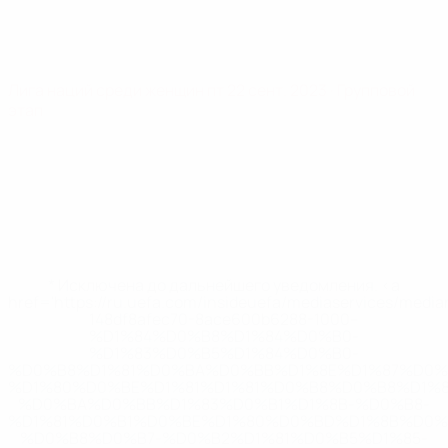
Лига наций среди женщин
пт 22 сент. 2023
· Групповой
этап
* Исключена до дальнейшего уведомления. <a
href='https://ru.uefa.com/insideuefa/mediaservices/medi
148df8afec70-8ace600b6288-1000--
%D1%84%D0%B8%D1%84%D0%B0-
%D1%83%D0%B5%D1%84%D0%B0-
%D0%B8%D1%81%D0%BA%D0%BB%D1%8E%D1%87%D0%
%D1%80%D0%BE%D1%81%D1%81%D0%B8%D0%B8%D1%
%D0%BA%D0%BB%D1%83%D0%B1%D1%8B-%D0%B8-
%D1%81%D0%B1%D0%BE%D1%80%D0%BD%D1%8B%D0%
%D0%B8%D0%B7-%D0%B2%D1%81%D0%B5%D1%85-