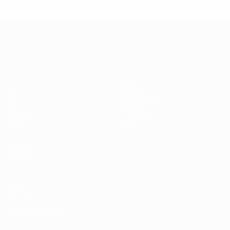
%D1%82%D1%83%D1%80%D0%BD%D0%B8%D1%80%D0%
>Подробнее</a>
ЧЕ среди женщин
Матчи
Игры
Группы
Билеты
UEFA.tv
Путеводители
Стат.
История
Команды
О турнире
Новости
Магазин
ДРУГИЕ
САЙТЫ
UEFA.com
Фонд УЕФА
Магазин
СМЕНИТЬ ЯЗЫК
Русский
English
Français
Deutsch
Русский
Español