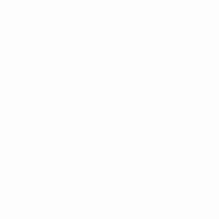
23.7.1998 (28)
ДАТА РОЖДЕНИЯ
Главное
Вся статистика
5
342
Матчи
Минуты на поле
68,41 ср. за матч
0
0
Голы
Отборы
9
86,6%
Возвраты владения
Точность пасов
1,8 ср. за матч
1
0
Желтые карточки
Красные карточки
0,2 ср. за матч
* Исключена до дальнейшего уведомления. <a
href='https://ru.uefa.com/insideuefa/mediaservices/medi
148df8afec70-8ace600b6288-1000--
%D1%84%D0%B8%D1%84%D0%B0-
%D1%83%D0%B5%D1%84%D0%B0-
%D0%B8%D1%81%D0%BA%D0%BB%D1%8E%D1%87%D0%