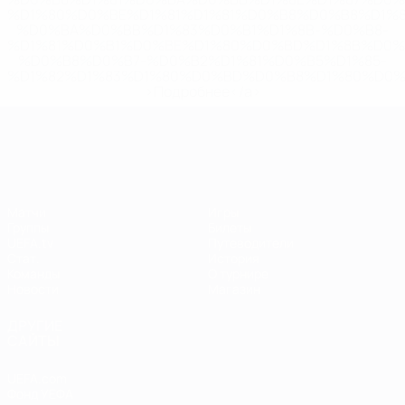
%D1%80%D0%BE%D1%81%D1%81%D0%B8%D0%B8%D1%
%D0%BA%D0%BB%D1%83%D0%B1%D1%8B-%D0%B8-
%D1%81%D0%B1%D0%BE%D1%80%D0%BD%D1%8B%D0%
%D0%B8%D0%B7-%D0%B2%D1%81%D0%B5%D1%85-
%D1%82%D1%83%D1%80%D0%BD%D0%B8%D1%80%D0%
>Подробнее</a>
ЧЕ среди женщин
Матчи
Игры
Группы
Билеты
UEFA.tv
Путеводители
Стат.
История
Команды
О турнире
Новости
Магазин
ДРУГИЕ
САЙТЫ
UEFA.com
Фонд УЕФА