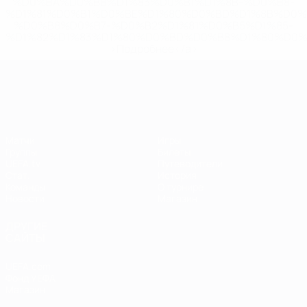
%D0%BA%D0%BB%D1%83%D0%B1%D1%8B-%D0%B8-
%D1%81%D0%B1%D0%BE%D1%80%D0%BD%D1%8B%D0%
%D0%B8%D0%B7-%D0%B2%D1%81%D0%B5%D1%85-
%D1%82%D1%83%D1%80%D0%BD%D0%B8%D1%80%D0%
>Подробнее</a>
ЧЕ среди женщин
Матчи
Игры
Группы
Билеты
UEFA.tv
Путеводители
Стат.
История
Команды
О турнире
Новости
Магазин
ДРУГИЕ
САЙТЫ
UEFA.com
Фонд УЕФА
Магазин