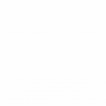
Лига наций среди женщин
пт 22 сент. 2023
· Групповой
этап
* Исключена до дальнейшего уведомления. <a
href='https://ru.uefa.com/insideuefa/mediaservices/medi
148df8afec70-8ace600b6288-1000--
%D1%84%D0%B8%D1%84%D0%B0-
%D1%83%D0%B5%D1%84%D0%B0-
%D0%B8%D1%81%D0%BA%D0%BB%D1%8E%D1%87%D0%
%D1%80%D0%BE%D1%81%D1%81%D0%B8%D0%B8%D1%