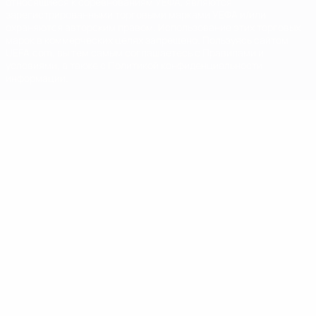
относящиеся к соревнованиям УЕФА, являются
зарегистрированными торговыми марками УЕФА и/или
охраняются авторским правом. Использование этих торговых
марок в коммерческих целях запрещено. Пользуясь сайтом
UEFA.com, вы тем самым соглашаетесь с Правилами и
условиями, а также с Политикой конфиденциальности
информации.