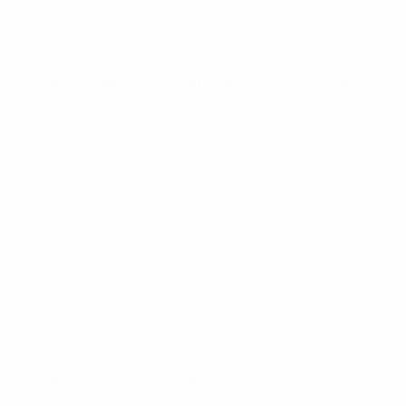
Лига наций среди женщин
вт 31 окт. 2023
· Групповой этап
Лига наций среди женщин
пт 27 окт. 2023
· Групповой
этап
Лига наций среди женщин
вт 26 сент. 2023
· Групповой
этап