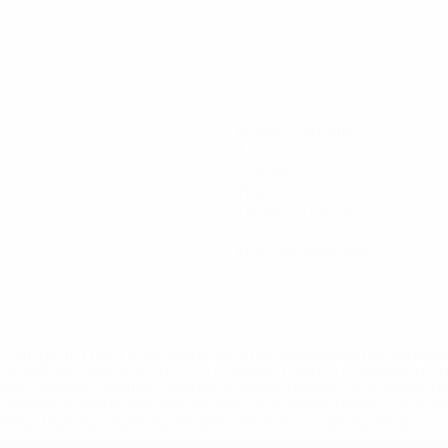
45
Минуты на поле
3
Отборы
71%
Точность пасов
0
Красные карточки
='https://ru.uefa.com/insideuefa/mediaservices/mediarel
%D0%B5%D1%84%D0%B0-%D0%B8%D1%81%D0%BA%D0%B
B8%D0%B8%D1%81%D0%BA%D0%B8%D0%B5-%D0%BA%D0
D1%80%D0%BD%D1%8B%D0%B5-%D0%B8%D0%B7-%D0%B
83%D1%80%D0%BD%D0%B8%D1%80%D0%BE%D0%B2/' >По