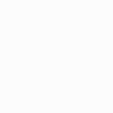
ЧЕ среди женщин
Матчи
Группы
UEFA.tv
Стат.
Команды
Новости
ДРУГИЕ САЙТЫ
UEFA.com
Фонд УЕФА
Магазин
СМЕНИТЬ ЯЗЫК
Русский
English
Français
Deutsch
Русский
Español
Italiano
ПОДПИСЫВАЙСЯ