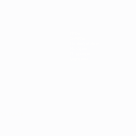
Игры
Билеты
Путеводители
История
О турнире
Магазин
Português