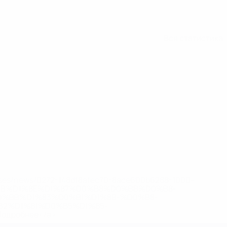
Вся статистика
eases/news/0272-148df8afec70-8ace600b6288-1000--
B%D1%8E%D1%87%D0%B8%D0%BB%D0%B8-
%BB%D1%83%D0%B1%D1%8B-%D0%B8-
2%D1%81%D0%B5%D1%85-
дробнее</a>