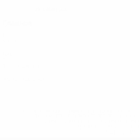
25.3.2001 (25)
ДАТА РОЖДЕНИЯ
Главное
1
Матчи
0
Голы
5
Возвраты владения
0
Желтые карточки
* Исключена до дальнейшего уведомления. <a href
%D1%84%D0%B8%D1%84%D0%B0-%D1%83
%D1%80%D0%BE%D1%81%D1%81%D0%
%D1%81%D0%B1%D0%BE%
%D1%82%D1%