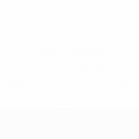
* Исключена до дальнейшего уведомления. <a
href='https://ru.uefa.com/insideuefa/mediaservices/medi
148df8afec70-8ace600b6288-1000--
%D1%84%D0%B8%D1%84%D0%B0-
%D1%83%D0%B5%D1%84%D0%B0-
%D0%B8%D1%81%D0%BA%D0%BB%D1%8E%D1%87%D0%
%D1%80%D0%BE%D1%81%D1%81%D0%B8%D0%B8%D1%
%D0%BA%D0%BB%D1%83%D0%B1%D1%8B-%D0%B8-
%D1%81%D0%B1%D0%BE%D1%80%D0%BD%D1%8B%D0%
%D0%B8%D0%B7-%D0%B2%D1%81%D0%B5%D1%85-
%D1%82%D1%83%D1%80%D0%BD%D0%B8%D1%80%D0%
>Подробнее</a>
ЧЕ среди женщин