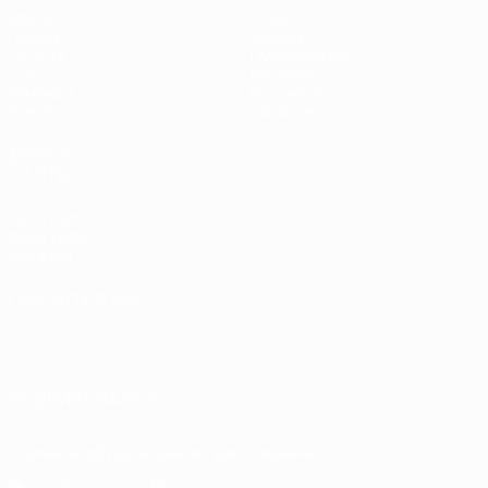
Матчи
Игры
Группы
Билеты
UEFA.tv
Путеводители
Стат.
История
Команды
О турнире
Новости
Магазин
ДРУГИЕ
САЙТЫ
UEFA.com
Фонд УЕФА
Магазин
СМЕНИТЬ ЯЗЫК
Русский
English
Français
Deutsch
Русский
Español
Italiano
Português
ПОДПИСЫВАЙСЯ
Скачать официальное приложение