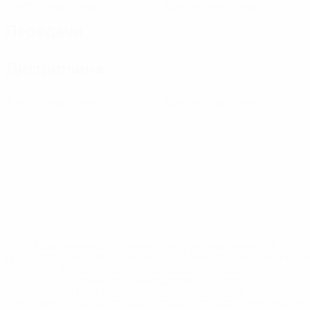
Желтые карточки
Красные карточки
Передачи
Дисциплина
0
0
Желтые карточки
Красные карточки
* Исключена до дальнейшего уведомления. <a
href='https://ru.uefa.com/insideuefa/mediaservices/medi
148df8afec70-8ace600b6288-1000--
%D1%84%D0%B8%D1%84%D0%B0-
%D1%83%D0%B5%D1%84%D0%B0-
%D0%B8%D1%81%D0%BA%D0%BB%D1%8E%D1%87%D0%