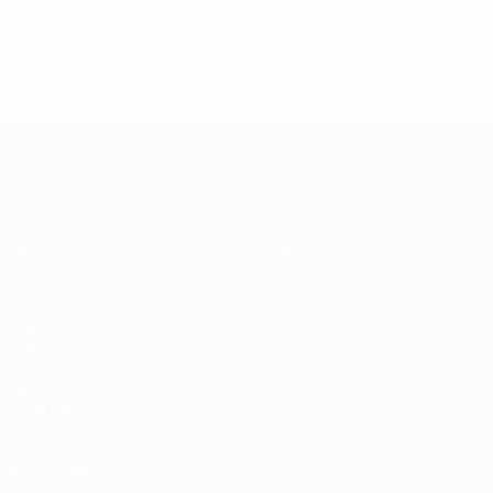
%D1%80%D0%BE%D1%81%D1%81%D0%B8%D0%B8%D1%
%D0%BA%D0%BB%D1%83%D0%B1%D1%8B-%D0%B8-
%D1%81%D0%B1%D0%BE%D1%80%D0%BD%D1%8B%D0%
%D0%B8%D0%B7-%D0%B2%D1%81%D0%B5%D1%85-
%D1%82%D1%83%D1%80%D0%BD%D0%B8%D1%80%D0%
>Подробнее</a>
ЧЕ среди женщин
Матчи
Игры
Группы
Билеты
UEFA.tv
Путеводители
Стат.
История
Команды
О турнире
Новости
Магазин
ДРУГИЕ
САЙТЫ
UEFA.com
Фонд УЕФА
Магазин