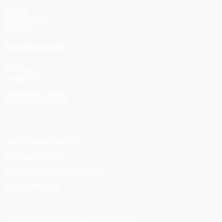
Матчи
Жеребьевки
Команды
ДРУГИЕ САЙТЫ
UEFA.com
Фонд УЕФА
СМЕНИТЬ ЯЗЫК
Русский
English
Français
Deutsch
Русский
Español
Itali
Конфиденциальность
Правила и условия
Правила в отношении cookie
Настройки куки
© 1998-2026 УЕФА. Все права защищены