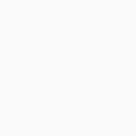
Новости
История
О турнире
ano
Português