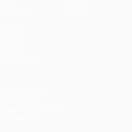
Матчи
Новости
Жеребьевки
История
Команды
О турнире
ДРУГИЕ
САЙТЫ
UEFA.com
Фонд УЕФА
СМЕНИТЬ ЯЗЫК
Русский
English
Français
Deutsch
Русский
Español
Italiano
Português
Конфиденциальность
Правила и условия
Правила в отношении cookie
Настройки куки