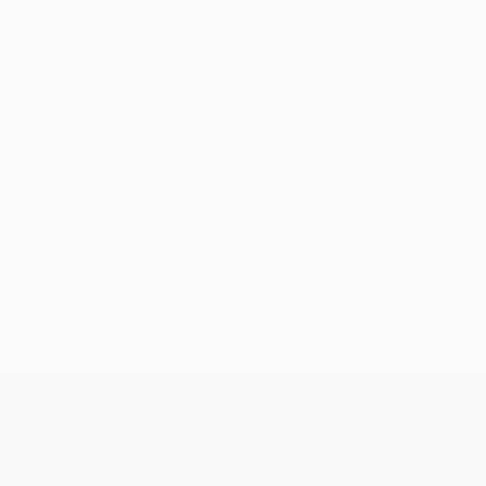
Нет данных по этому игроку
Кубок Европы УЕФА среди женщи