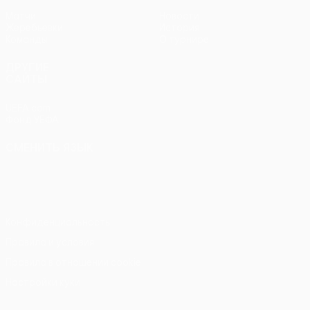
Матчи
Новости
Жеребьевки
История
Команды
О турнире
ДРУГИЕ
САЙТЫ
UEFA.com
Фонд УЕФА
СМЕНИТЬ ЯЗЫК
Русский
English
Français
Deutsch
Русский
Español
Italiano
Português
Конфиденциальность
Правила и условия
Правила в отношении cookie
Настройки куки