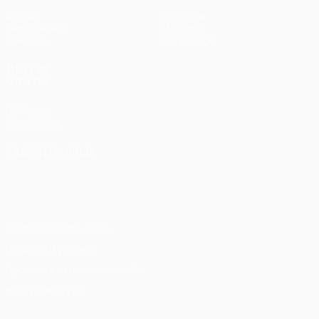
Матчи
Новости
Жеребьевки
История
Команды
О турнире
ДРУГИЕ
САЙТЫ
UEFA.com
Фонд УЕФА
СМЕНИТЬ ЯЗЫК
Русский
English
Français
Deutsch
Русский
Español
Italiano
Português
Конфиденциальность
Правила и условия
Правила в отношении cookie
Настройки куки