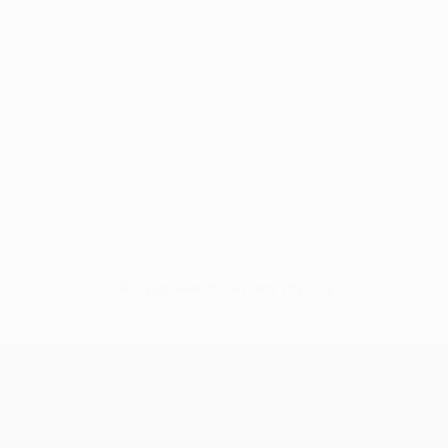
Нет данных по этому игроку
Кубок Европы УЕФА среди женщи