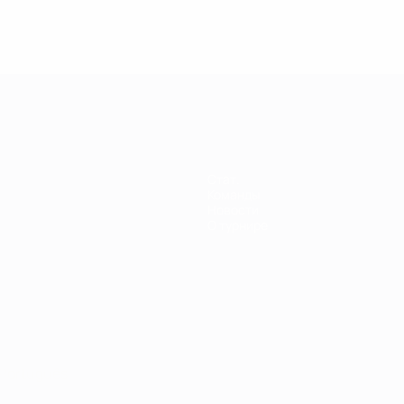
енщин
Стат.
Команды
Новости
О турнире
Português