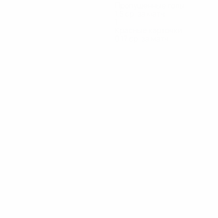
Пропущенные голы
1,5 ср. за матч
1
Красные карточки
0,17 ср. за матч