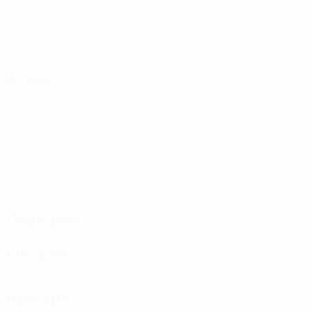
Голы
1,67 ср. за матч
7
Желтые карточки
1,17 ср. за матч
Атака
Передачи
Оборона
Вратари