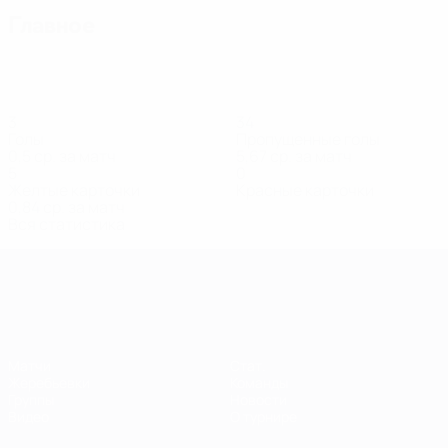
Главное
3
34
Голы
Пропущенные голы
0,5 ср. за матч
5,67 ср. за матч
5
0
Желтые карточки
Красные карточки
0,84 ср. за матч
Вся статистика
Европейская квалификация среди ж
Матчи
Стат.
Жеребьевки
Команды
Группы
Новости
Видео
О турнире