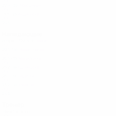
POL
22
4
-
Арасьневич
20
POL
18
3
-
Ахциньска
23
POL
24
6
-
Нападающие
Возраст
СМ
ЗГ
Пайор
9
POL
29
5
3
Завистовска
10
POL
26
5
-
Мационжка
13
POL
25
2
-
Едлиньска
16
POL
26
1
-
Падилья
19
POL
23
2
-
Томасяк
21
POL
24
6
1
Тренер
Нина Паталон
POL