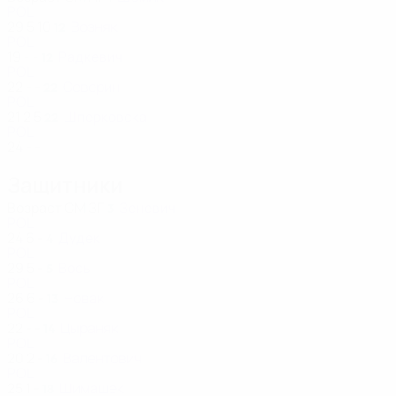
POL
29
5
10
Возняк
12
POL
19
-
-
Радкевич
12
POL
22
-
-
Северин
22
POL
21
2
5
Шперковска
22
POL
24
-
-
Защитники
Возраст
СМ
ЗГ
Зеневич
3
POL
24
6
-
Дудек
4
POL
29
5
-
Вось
5
POL
26
6
-
Новак
13
POL
22
-
-
Цыраняк
14
POL
20
2
-
Валентович
16
POL
25
1
-
Шимашек
18