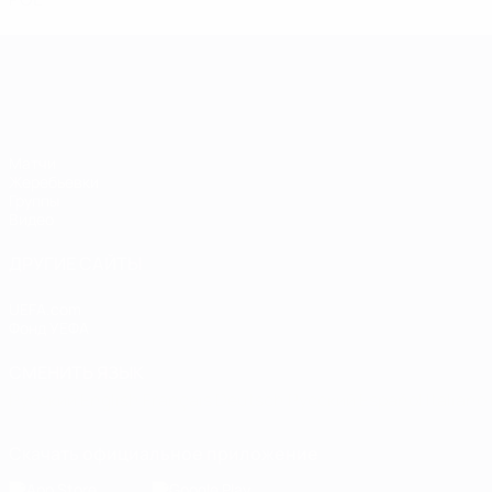
Европейская квалификация среди ж
Матчи
Жеребьевки
Группы
Видео
ДРУГИЕ САЙТЫ
UEFA.com
Фонд УЕФА
СМЕНИТЬ ЯЗЫК
Русский
English
Français
Deutsch
Русский
Español
Italiano
Скачать официальное приложение