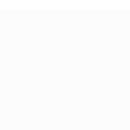
енщин
Стат.
Команды
Новости
О турнире
Português