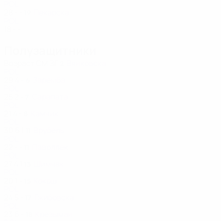
POL
28
-
-
Пекарска
19
POL
18
-
-
Полузащитники
Возраст
СМ
ЗГ
Вянковска
2
POL
29
4
-
Заремба
6
POL
25
2
-
Сарапата
7
POL
21
4
-
Камчик
8
POL
30
6
1
Врубель
11
POL
22
-
-
Паволлек
11
POL
27
4
1
Шимчак
13
POL
20
1
-
Кокош
15
POL
24
5
-
Гжибовска
17
POL
23
6
-
Крезыман
18