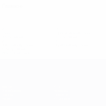
Главное
21
3
Голы
Пропущенные голы
3,5 ср. за матч
0,5 ср. за матч
2
0
Желтые карточки
Красные карточки
0,34 ср. за матч
Вся статистика
Европейская квалификация среди ж
Матчи
Стат.
Жеребьевки
Команды
Группы
Новости
Видео
О турнире