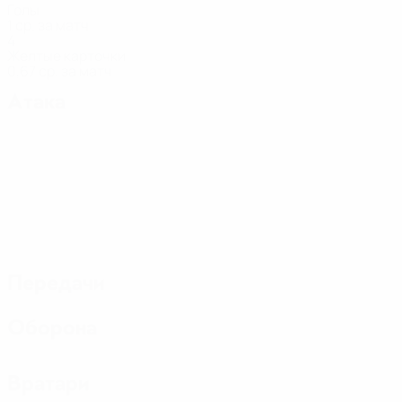
Голы
1 ср. за матч
4
Желтые карточки
0,67 ср. за матч
Атака
Передачи
Оборона
Вратари