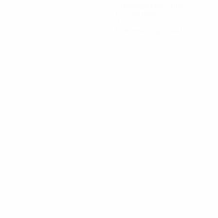
Пропущенные голы
1 ср. за матч
0
Красные карточки