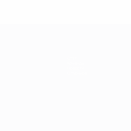
енщин
Стат.
Команды
Новости
О турнире
Português