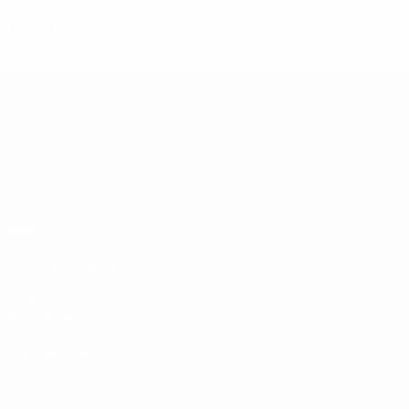
Дисциплина
Европейская квалификация среди ж
Матчи
Жеребьевки
Группы
Видео
ДРУГИЕ САЙТЫ
UEFA.com
Фонд УЕФА
СМЕНИТЬ ЯЗЫК
Русский
English
Français
Deutsch
Русский
Español
Italiano