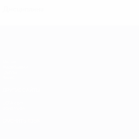
Дисциплина
Европейская квалификация среди ж
Матчи
Жеребьевки
Группы
Видео
ДРУГИЕ САЙТЫ
UEFA.com
Фонд УЕФА
СМЕНИТЬ ЯЗЫК
Русский
English
Français
Deutsch
Русский
Español
Italiano