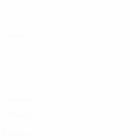
Голы
0,34 ср. за матч
7
Желтые карточки
1,17 ср. за матч
Атака
Передачи
Оборона
Вратари