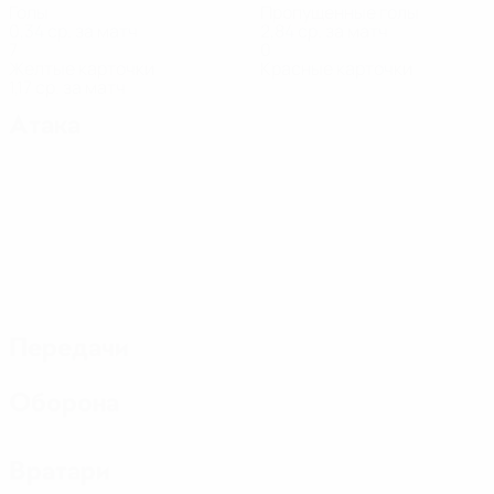
Голы
Пропущенные голы
0,34 ср. за матч
2,84 ср. за матч
7
0
Желтые карточки
Красные карточки
1,17 ср. за матч
Атака
Передачи
Оборона
Вратари