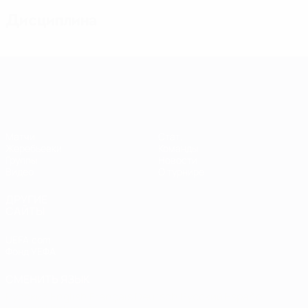
Дисциплина
Европейская квалификация среди ж
Матчи
Стат.
Жеребьевки
Команды
Группы
Новости
Видео
О турнире
ДРУГИЕ
САЙТЫ
UEFA.com
Фонд УЕФА
СМЕНИТЬ ЯЗЫК
Русский
English
Français
Deutsch
Русский
Español