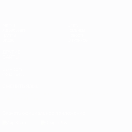
Матчи
Стат.
Жеребьевки
Команды
Группы
Новости
Видео
О турнире
ДРУГИЕ
САЙТЫ
UEFA.com
Фонд УЕФА
СМЕНИТЬ ЯЗЫК
Русский
English
Français
Deutsch
Русский
Español
Italiano
Português
Скачать официальное приложение