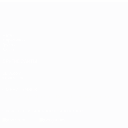
Европейская квалификация среди ж
Матчи
Жеребьевки
Группы
Видео
ДРУГИЕ САЙТЫ
UEFA.com
Фонд УЕФА
СМЕНИТЬ ЯЗЫК
Русский
English
Français
Deutsch
Русский
Español
Italiano
Скачать официальное приложение