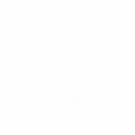
026
· Play-offs Round 1
540
Минуты на поле
90 ср. за матч
0
Желтые карточки