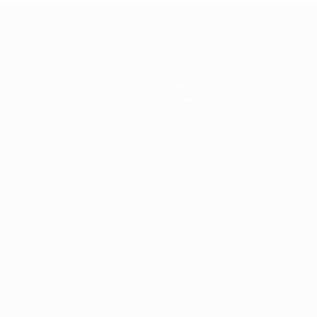
енщин
Стат.
Команды
Новости
О турнире
Português