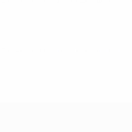
Европейская квалификация ЧМ среди женщин
пт 5 июн. 2
Европейская квалификация ЧМ среди женщин
вт 14 апр. 
Европейская квалификация среди ж