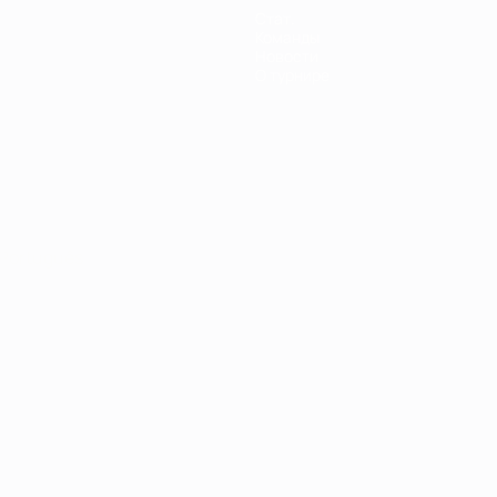
Стат.
Команды
Новости
О турнире
Português