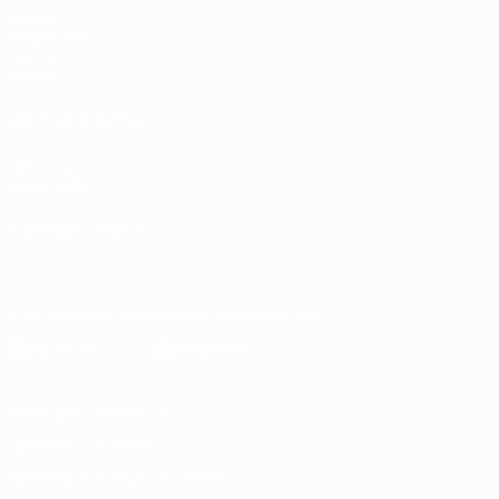
Матчи
Жеребьевки
Группы
Видео
ДРУГИЕ САЙТЫ
UEFA.com
Фонд УЕФА
СМЕНИТЬ ЯЗЫК
Русский
English
Français
Deutsch
Русский
Español
Italiano
Скачать официальное приложение
Конфиденциальность
Правила и условия
Правила в отношении cookie