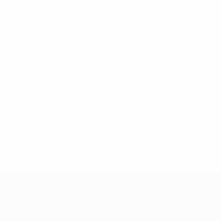
026
· Общий этап
2026
· Общий этап
енщин