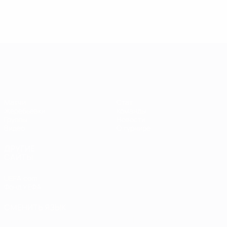
Европейская квалификация среди ж
Матчи
Стат.
Жеребьевки
Команды
Группы
Новости
Видео
О турнире
ДРУГИЕ
САЙТЫ
UEFA.com
Фонд УЕФА
СМЕНИТЬ ЯЗЫК
Русский
English
Français
Deutsch
Русский
Español