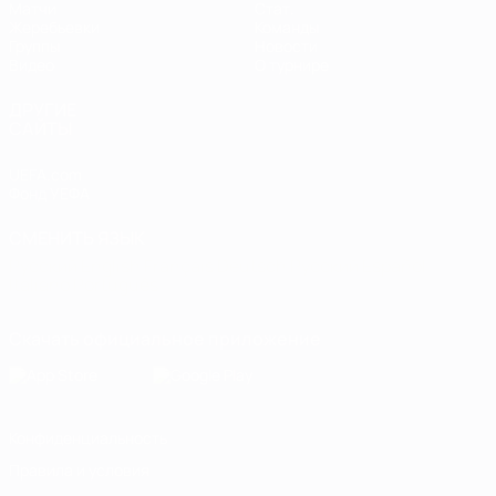
Матчи
Стат.
Жеребьевки
Команды
Группы
Новости
Видео
О турнире
ДРУГИЕ
САЙТЫ
UEFA.com
Фонд УЕФА
СМЕНИТЬ ЯЗЫК
Русский
English
Français
Deutsch
Русский
Español
Italiano
Português
Скачать официальное приложение
Конфиденциальность
Правила и условия