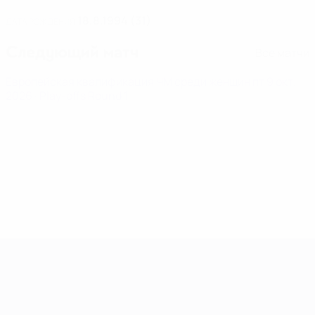
18.8.1994 (31)
ДАТА РОЖДЕНИЯ
Следующий матч
Все матчи
Европейская квалификация ЧМ среди женщин
пт 9 окт.
2026
· Play-offs Round 1
Европейская квалификация среди ж