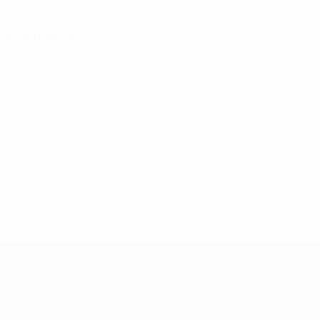
ДАТА РОЖДЕНИЯ
05.8.1996 (30)
Европейская квалификация среди ж