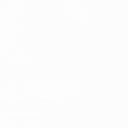
Матчи
Стат.
Жеребьевки
Команды
Группы
Новости
Видео
О турнире
ДРУГИЕ
САЙТЫ
UEFA.com
Фонд УЕФА
СМЕНИТЬ ЯЗЫК
Русский
English
Français
Deutsch
Русский
Español
Italiano
Português
Скачать официальное приложение
Конфиденциальность
Правила и условия