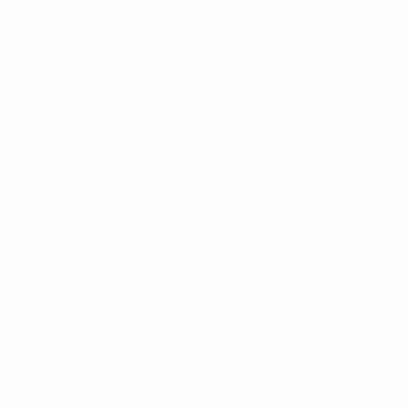
СМЕНИТЬ ЯЗЫК
Русский
English
Français
Deutsch
Русский
Español
Italiano
Português
Скачать официальное приложение
Конфиденциальность
Правила и условия
Правила в отношении cookie
Настройки куки
© 1998-2026 УЕФА. Все права защищены
Название UEFA, логотип УЕФА, а также элементы дизайна,
относящиеся к соревнованиям УЕФА, являются
зарегистрированными торговыми марками УЕФА и/или