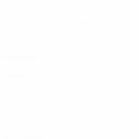
Матчи
Минуты на поле
81,84 ср. за матч
1
0
Голы
Голевые пасы
0,17 ср. за матч
1
0
Желтые карточки
Красные карточки
0,17 ср. за матч
Передачи
Атака
Дисциплина