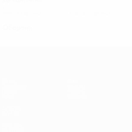
1
0
Желтые карточки
Красные карточки
Оборона
Европейская квалификация среди ж
Матчи
Стат.
Жеребьевки
Команды
Группы
Новости
Видео
О турнире
ДРУГИЕ
САЙТЫ
UEFA.com
Фонд УЕФА