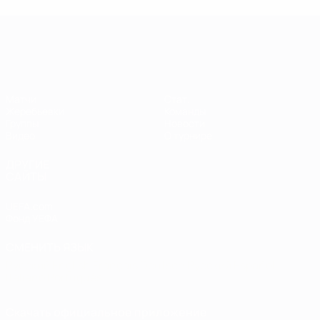
Европейская квалификация среди ж
Матчи
Стат.
Жеребьевки
Команды
Группы
Новости
Видео
О турнире
ДРУГИЕ
САЙТЫ
UEFA.com
Фонд УЕФА
СМЕНИТЬ ЯЗЫК
Русский
English
Français
Deutsch
Русский
Español
Italiano
Português
Скачать официальное приложение