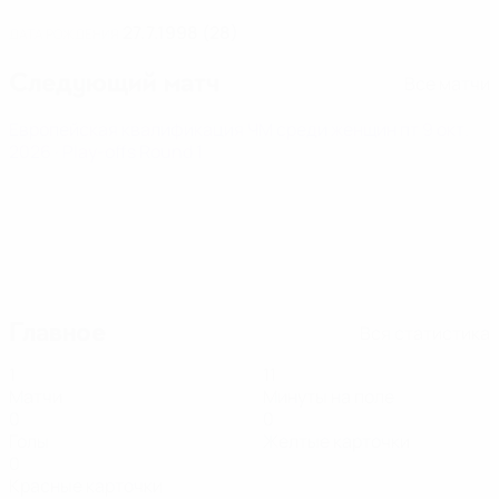
27.7.1998 (28)
ДАТА РОЖДЕНИЯ
Следующий матч
Все матчи
Европейская квалификация ЧМ среди женщин
пт 9 окт.
2026
· Play-offs Round 1
Главное
Вся статистика
1
11
Матчи
Минуты на поле
0
0
Голы
Желтые карточки
0
Красные карточки