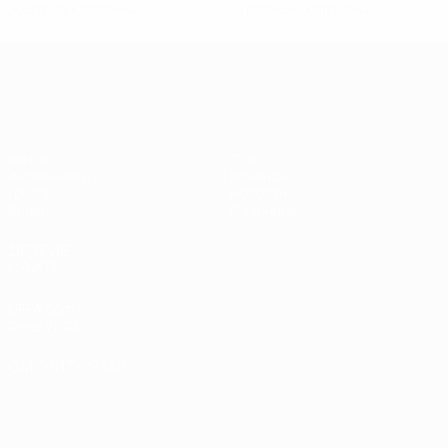
Желтые карточки
Красные карточки
Европейская квалификация среди ж
Матчи
Стат.
Жеребьевки
Команды
Группы
Новости
Видео
О турнире
ДРУГИЕ
САЙТЫ
UEFA.com
Фонд УЕФА
СМЕНИТЬ ЯЗЫК
Русский
English
Français
Deutsch
Русский
Español
Italiano
Português