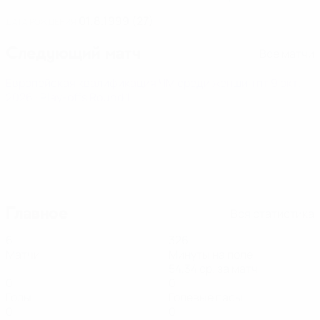
01.8.1999 (27)
ДАТА РОЖДЕНИЯ
Следующий матч
Все матчи
Европейская квалификация ЧМ среди женщин
пт 9 окт.
2026
· Play-offs Round 1
Главное
Вся статистика
6
326
Матчи
Минуты на поле
54,34 ср. за матч
0
0
Голы
Голевые пасы
0
0