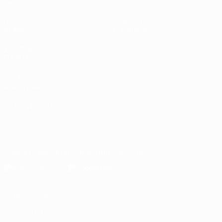
Матчи
Стат.
Жеребьевки
Команды
Группы
Новости
Видео
О турнире
ДРУГИЕ
САЙТЫ
UEFA.com
Фонд УЕФА
СМЕНИТЬ ЯЗЫК
Русский
English
Français
Deutsch
Русский
Español
Italiano
Português
Скачать официальное приложение
Конфиденциальность
Правила и условия