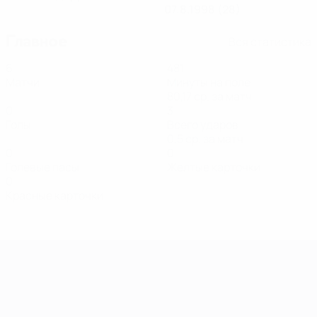
07.8.1998 (28)
Главное
Вся статистика
6
481
Матчи
Минуты на поле
80,17 ср. за матч
0
3
Голы
Всего ударов
0,5 ср. за матч
0
0
Голевые пасы
Желтые карточки
0
Красные карточки
Европейская квалификация среди ж