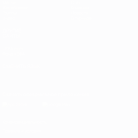
Матчи
Стат.
Жеребьевки
Команды
Группы
Новости
Видео
О турнире
ДРУГИЕ
САЙТЫ
UEFA.com
Фонд УЕФА
СМЕНИТЬ ЯЗЫК
Русский
English
Français
Deutsch
Русский
Español
Italiano
Português
Скачать официальное приложение
Конфиденциальность
Правила и условия